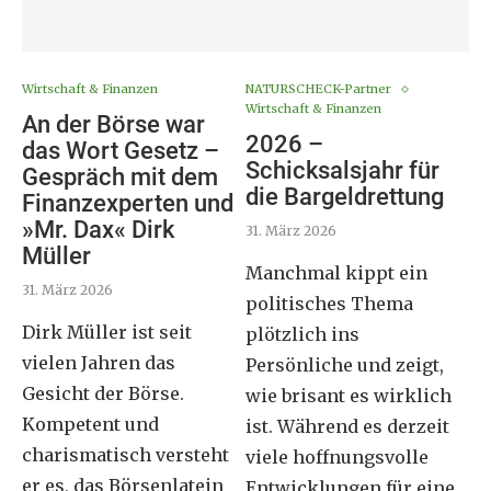
Wirtschaft & Finanzen
NATURSCHECK-Partner
Wirtschaft & Finanzen
An der Börse war
2026 –
das Wort Gesetz –
Schicksalsjahr für
Gespräch mit dem
die Bargeldrettung
Finanzexperten und
»Mr. Dax« Dirk
31. März 2026
Müller
Manchmal kippt ein
31. März 2026
politisches Thema
Dirk Müller ist seit
plötzlich ins
vielen Jahren das
Persönliche und zeigt,
Gesicht der Börse.
wie brisant es wirklich
Kompetent und
ist. Während es derzeit
charismatisch versteht
viele hoffnungsvolle
er es, das Börsenlatein
Entwicklungen für eine