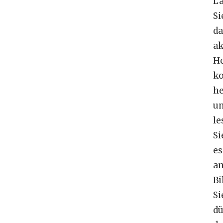
L
Si
da
ak
He
ko
he
u
le
Si
es
a
Bi
Si
dü