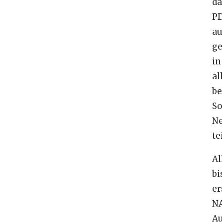
da
P
a
g
in
al
b
So
N
te
Al
bi
er
N
A