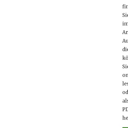
fi
Si
i
Ar
A
di
k
Si
on
le
od
al
P
he