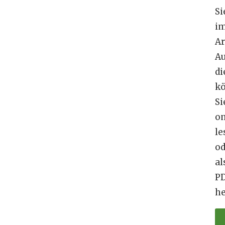
Si
i
Ar
A
di
k
Si
on
le
od
al
P
he