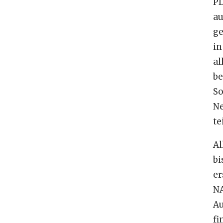
P
a
g
in
al
b
So
N
te
Al
bi
er
N
A
fi