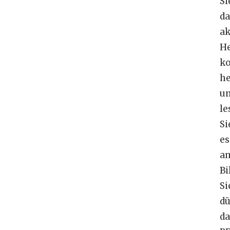
Si
da
ak
He
ko
he
u
le
Si
es
a
Bi
Si
dü
da