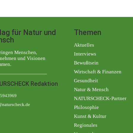
lag für Natur und
Themen
nsch
Aktuelles
ringen Menschen,
Interviews
nehmen und Visionen
Bewußtsein
mmen.
Wirtschaft & Finanzen
Gesundheit
URSCHECK Redaktion
Natur & Mensch
5943969
NATURSCHECK-Partner
@naturscheck.de
Philosophie
Kunst & Kultur
Regionales