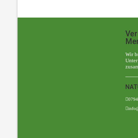
Ver
Me
Wir b
Unter
zusa
NAT
0794
info