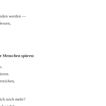
tanden werden —
dessen,
ele Menschen spüren:
n.
ieren.
erreichen,
 ich noch mehr?