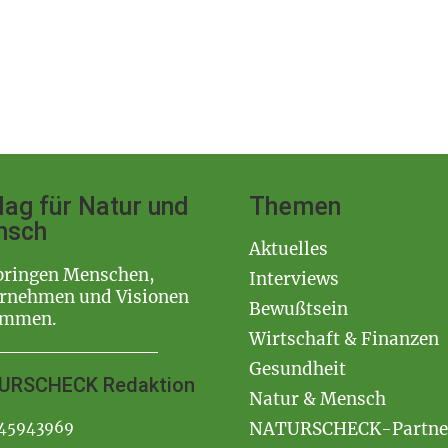
lag für Natur und
Themen
nsch
Aktuelles
bringen Menschen,
Interviews
rnehmen und Visionen
Bewußtsein
ammen.
Wirtschaft & Finanzen
Gesundheit
URSCHECK Redaktion
Natur & Mensch
45943969
NATURSCHECK-Partne