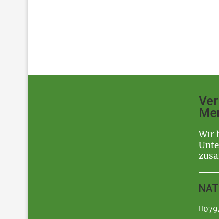
Ver
Me
Wir 
Unte
zus
NAT
079