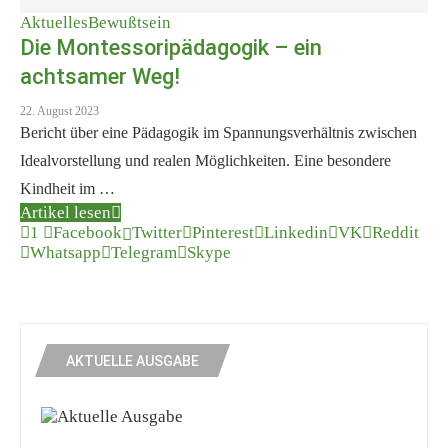
Aktuelles
Bewußtsein
Die Montessoripädagogik – ein
achtsamer Weg!
22. August 2023
Bericht über eine Pädagogik im Spannungsverhältnis zwischen
Idealvorstellung und realen Möglichkeiten. Eine besondere
Kindheit im …
Artikel lesen
1
Facebook
Twitter
Pinterest
Linkedin
VK
Reddit
Whatsapp
Telegram
Skype
AKTUELLE AUSGABE